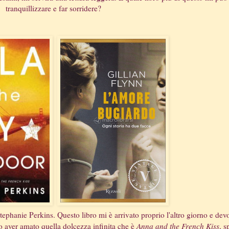
tranquillizzare e far sorridere?
Stephanie Perkins. Questo libro mi è arrivato proprio l'altro giorno e dev
o aver amato quella dolcezza infinita che è
Anna and the French Kiss
, s