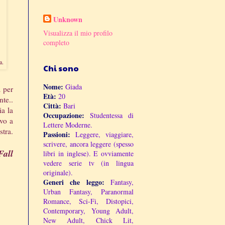
Unknown
Visualizza il mio profilo
completo
a.
Chi sono
Nome:
Giada
a per
Età:
20
nte..
Città:
Bari
ia la
Occupazione:
Studentessa di
ovo a
Lettere Moderne.
stra.
Passioni:
Leggere, viaggiare,
scrivere, ancora leggere (spesso
Fall
libri in inglese). E ovviamente
vedere serie tv (in lingua
originale).
Generi che leggo:
Fantasy,
Urban Fantasy, Paranormal
Romance, Sci-Fi, Distopici,
Contemporary, Young Adult,
New Adult, Chick Lit,