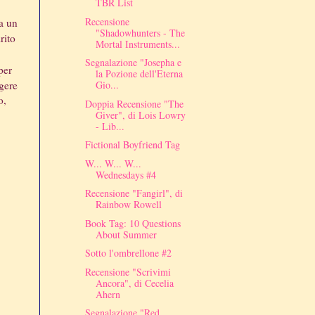
TBR List
Recensione
a un
"Shadowhunters - The
rito
Mortal Instruments...
Segnalazione "Josepha e
per
la Pozione dell'Eterna
ggere
Gio...
o,
Doppia Recensione "The
Giver", di Lois Lowry
- Lib...
Fictional Boyfriend Tag
W... W... W...
Wednesdays #4
Recensione "Fangirl", di
Rainbow Rowell
Book Tag: 10 Questions
About Summer
Sotto l'ombrellone #2
Recensione "Scrivimi
Ancora", di Cecelia
Ahern
Segnalazione "Red