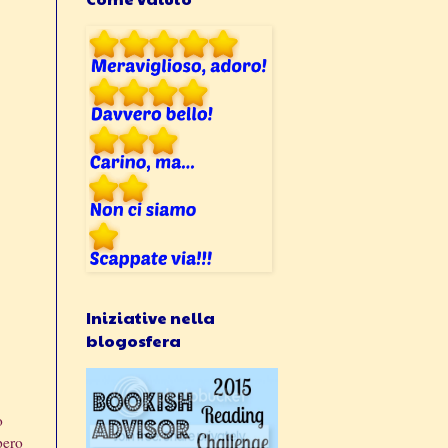
Iniziative nella
blogosfera
o
pero