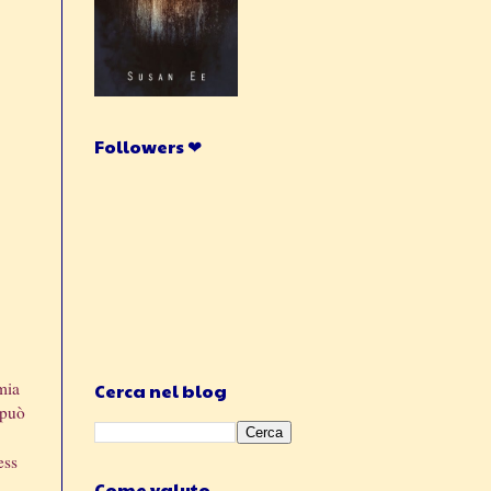
Followers ❤
mia
Cerca nel blog
 può
ess
Come valuto