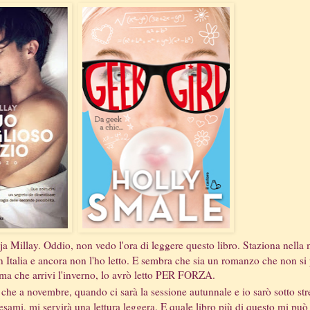
tja Millay. Oddio, non vedo l'ora di leggere questo libro. Staziona nella 
n Italia e ancora non l'ho letto. E sembra che sia un romanzo che non si
ma che arrivi l'inverno, lo avrò letto PER FORZA.
che a novembre, quando ci sarà la sessione autunnale e io sarò sotto str
sami, mi servirà una lettura leggera. E quale libro più di questo mi può