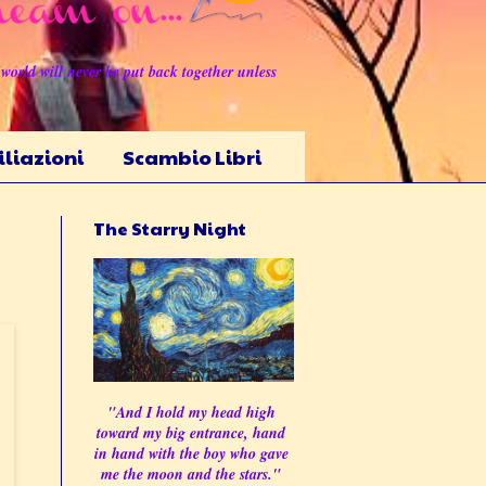
world will never be put back together unless
iliazioni
Scambio Libri
The Starry Night
"And I hold my head high
toward my big entrance, hand
in hand with the boy who gave
me the moon and the stars."