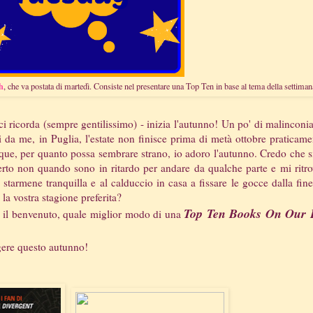
h
, che va postata di martedì. Consiste nel presentare una Top Ten in base al tema della settiman
 ricorda (sempre gentilissimo) - inizia l'autunno! Un po' di malinconi
i da me, in Puglia, l'estate non finisce prima di metà ottobre praticame
que, per quanto possa sembrare strano, io adoro l'autunno. Credo che s
erto non quando sono in ritardo per andare da qualche parte e mi ritr
armene tranquilla e al calduccio in casa a fissare le gocce dalla fine
la vostra stagione preferita?
Top Ten Books On Our 
i il benvenuto, quale miglior modo di una
ggere questo autunno!